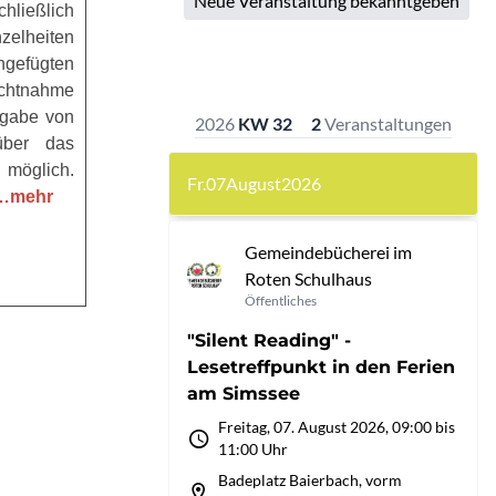
eßlich
elheiten
gefügten
chtnahme
bgabe von
über das
 möglich.
…mehr