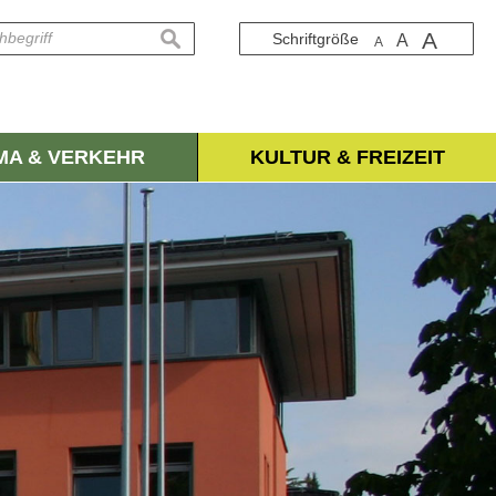
A
suchen
Schriftgröße
A
A
IMA & VERKEHR
KULTUR & FREIZEIT