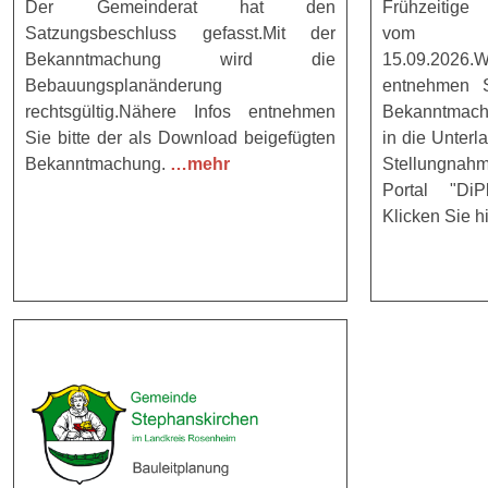
Der Gemeinderat hat den
Frühzeitige 
Satzungsbeschluss gefasst.Mit der
vom bis
Bekanntmachung wird die
15.09.2026
Bebauungsplanänderung
entnehmen S
rechtsgültig.Nähere Infos entnehmen
Bekanntmach
Sie bitte der als Download beigefügten
in die Unter
Bekanntmachung.
…mehr
Stellungna
Portal "DiP
Klicken Sie h