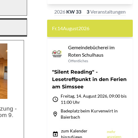
zung -
om 9.