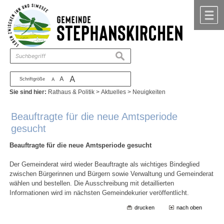
Zum Inhalt
,
zur Navigation
oder
zur Startseite
springen.
chließen
M
suchen
A
A
Schriftgröße
A
Sie sind hier:
Rathaus & Politik
>
Aktuelles
>
Neuigkeiten
Beauftragte für die neue Amtsperiode
gesucht
Beauftragte für die neue Amtsperiode gesucht
Der Gemeinderat wird wieder Beauftragte als wichtiges Bindeglied
zwischen Bürgerinnen und Bürgern sowie Verwaltung und Gemeinderat
wählen und bestellen. Die Ausschreibung mit detaillierten
Informationen wird im nächsten Gemeindekurier veröffentlicht.
drucken
nach oben