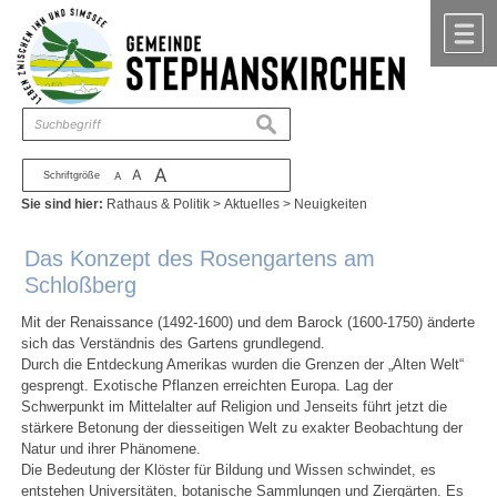
Zum Inhalt
,
zur Navigation
oder
zur Startseite
springen.
chließen
M
suchen
A
A
Schriftgröße
A
Sie sind hier:
Rathaus & Politik
>
Aktuelles
>
Neuigkeiten
Das Konzept des Rosengartens am
Schloßberg
Mit der Renaissance (1492-1600) und dem Barock (1600-1750) änderte
sich das Verständnis des Gartens grundlegend.
Durch die Entdeckung Amerikas wurden die Grenzen der „Alten Welt“
gesprengt. Exotische Pflanzen erreichten Europa. Lag der
Schwerpunkt im Mittelalter auf Religion und Jenseits führt jetzt die
stärkere Betonung der diesseitigen Welt zu exakter Beobachtung der
Natur und ihrer Phänomene.
Die Bedeutung der Klöster für Bildung und Wissen schwindet, es
entstehen Universitäten, botanische Sammlungen und Ziergärten. Es