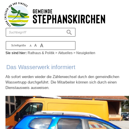
Zum Inhalt
,
zur Navigation
oder
zur Startseite
springen.
chließen
suchen
A
A
Schriftgröße
A
Sie sind hier:
Rathaus & Politik
>
Aktuelles
>
Neuigkeiten
Das Wasserwerk informiert
Ab sofort werden wieder die Zählerwechsel durch den gemeindlichen
Wassertrupp durchgeführt. Die Mitarbeiter können sich durch einen
Dienstausweis ausweisen.