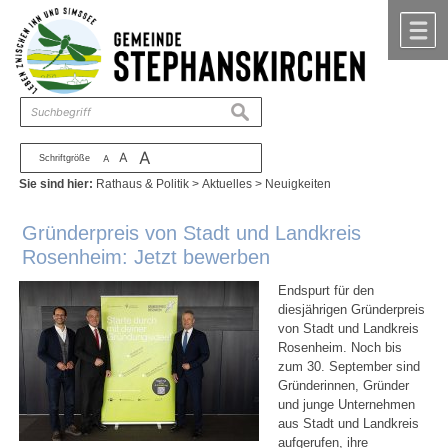
Zum Inhalt
,
zur Navigation
oder
zur Startseite
springen.
chließen
M
suchen
A
A
Schriftgröße
A
Sie sind hier:
Rathaus & Politik
>
Aktuelles
>
Neuigkeiten
Gründerpreis von Stadt und Landkreis
Rosenheim: Jetzt bewerben
Endspurt für den
diesjährigen Gründerpreis
von Stadt und Landkreis
Rosenheim. Noch bis
zum 30. September sind
Gründerinnen, Gründer
und junge Unternehmen
aus Stadt und Landkreis
aufgerufen, ihre