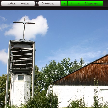
zurück
weiter
Bild:
Download
3
/ 7
-
4
+
Slideshow