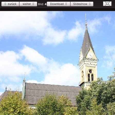
zurück
weiter
Download
Slideshow
Bild:
4
/ 7