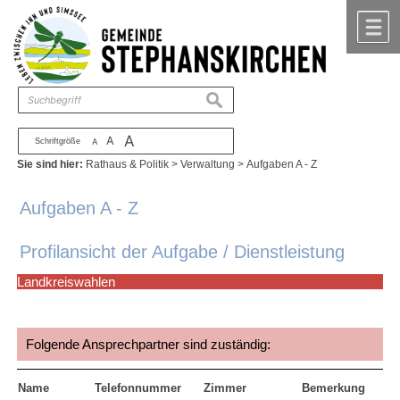
Zum Inhalt
,
zur Navigation
oder
zur Startseite
springen.
chließen
M
suchen
A
A
Schriftgröße
A
Sie sind hier:
Rathaus & Politik
>
Verwaltung
>
Aufgaben A - Z
Aufgaben A - Z
Profilansicht der Aufgabe / Dienstleistung
Landkreiswahlen
Folgende Ansprechpartner sind zuständig:
Name
Telefonnummer
Zimmer
Bemerkung