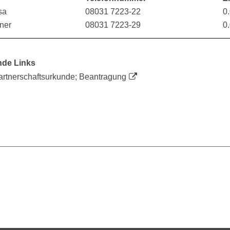
sa
08031 7223-22
0
ner
08031 7223-29
0
nde Links
rtnerschaftsurkunde; Beantragung