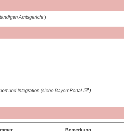
ständigen Amtsgericht
)
port und Integration (siehe
BayernPortal
)
immer
Bemerkung