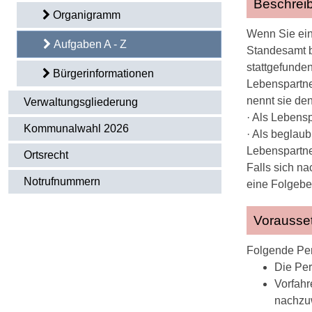
Beschrei
Organigramm
Wenn Sie ein
Aufgaben A - Z
Standesamt b
stattgefunde
Bürgerinformationen
Lebenspartne
nennt sie de
Verwaltungsgliederung
· Als Lebens
Kommunalwahl 2026
· Als beglaub
Lebenspartne
Ortsrecht
Falls sich n
Notrufnummern
eine Folgebe
Vorausse
Folgende Per
Die Per
Vorfahr
nachzu