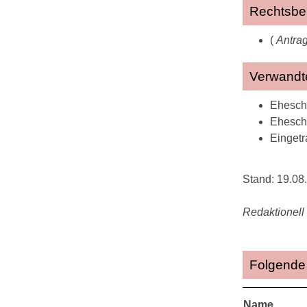
Rechtsbe
(
Antrag
Verwandt
Eheschl
Ehesch
Eingetr
Stand: 19.08
Redaktionell 
Folgende 
Name