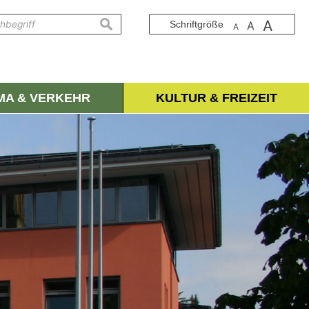
A
suchen
Schriftgröße
A
A
IMA & VERKEHR
KULTUR & FREIZEIT