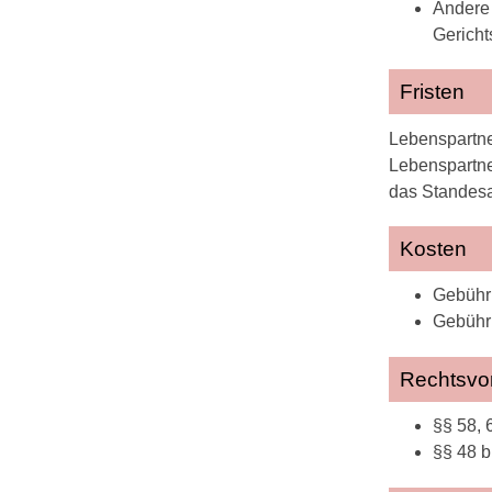
Andere 
Gerichts
Fristen
Lebenspartne
Lebenspartne
das Standesa
Kosten
Gebühr 
Gebühr 
Rechtsvor
§§ 58, 
§§ 48 b