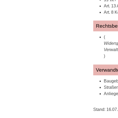
Art. 1
Art. 8
Rechtsbe
(
Widersp
Verwalt
)
Verwandt
Baugebi
Straße
Anlieg
Stand: 16.07