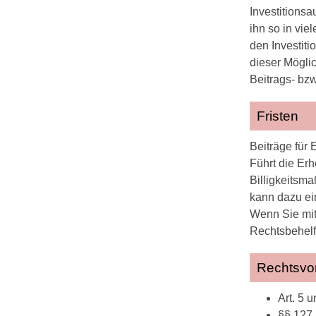
Investitionsa
ihn so in vie
den Investit
dieser Möglic
Beitrags- bz
Fristen
Beiträge für
Führt die Er
Billigkeitsma
kann dazu ei
Wenn Sie mit 
Rechtsbehelf
Rechtsvor
Art. 5
§§ 127