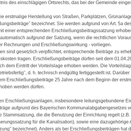
ntnis des einschlägigen Ortsrechts, das bei der Gemeinde eing
 die erstmalige Herstellung von Straßen, Parkplätzen, Grünan
eßungsbeiträge" bezeichnet. Sie werden aufgrund von Art. 5a
it einer entsprechenden Erschließungsbeitragssatzung erhoben. 
automatisch aufgrund der Satzung, wenn die rechtlichen Voraus
ler Rechnungen und Erschließungswirkung - vorliegen.
n sind gesetzlich verpflichtet, entsprechende Beiträge zu erh
skosten tragen. Erschließungsbeiträge dürfen seit dem 01.04.20
ch dem Eintritt der Vorteilslage erhoben werden. Die Vorteilsl
triebsfertig", d. h. technisch endgültig fertiggestellt ist. Darübe
m Erschließungsbeiträge 25 Jahre nach dem Beginn der erstma
rhoben werden dürfen.
gen Erschließungsanlagen, insbesondere leitungsgebundene E
iträge aufgrund des Bayerischen Kommunalabgabengesetzes v
ne Stammsatzung, die die Benutzung der Einrichtung regelt (z.
erungssatzung für die Kanalisation), sowie eine dazugehörige 
ung" bezeichnet). Anders als bei Erschließungsbeiträgen hat d