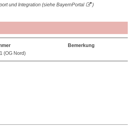
port und Integration (siehe
BayernPortal
)
mmer
Bemerkung
11 (OG Nord)