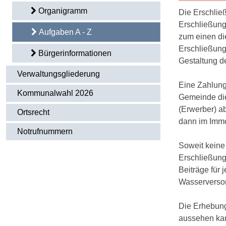
Organigramm
Die Erschließ
Erschließung
Aufgaben A - Z
zum einen di
Erschließung
Bürgerinformationen
Gestaltung d
Verwaltungsgliederung
Eine Zahlung
Kommunalwahl 2026
Gemeinde die
(Erwerber) a
Ortsrecht
dann im Immo
Notrufnummern
Soweit keine 
Erschließung
Beiträge für 
Wasserversor
Die Erhebung
aussehen kan