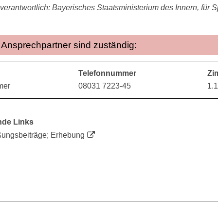
verantwortlich: Bayerisches Staatsministerium des Innern, für S
Ansprechpartner sind zuständig:
Telefonnummer
Zi
mer
08031 7223-45
1.
nde Links
ßungsbeiträge; Erhebung