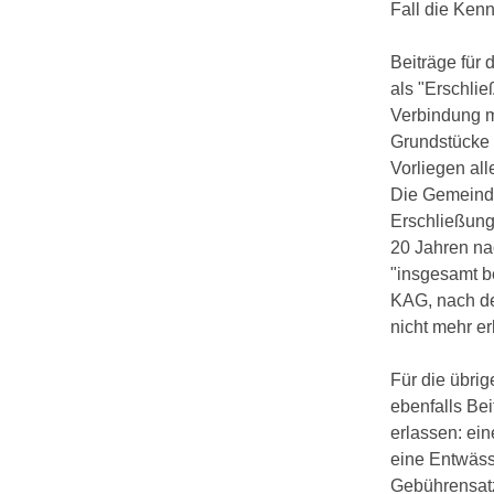
Fall die Ken
Beiträge für
als "Erschli
Verbindung m
Grundstücke 
Vorliegen al
Die Gemeinde
Erschließung
20 Jahren na
"insgesamt be
KAG, nach de
nicht mehr e
Für die übri
ebenfalls Be
erlassen: ei
eine Entwäss
Gebührensatz