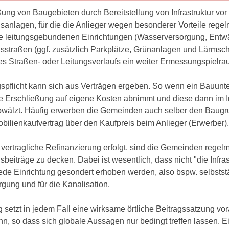
ung von Baugebieten durch Bereitstellung von Infrastruktur vor
sanlagen, für die die Anlieger wegen besonderer Vorteile rege
e leitungsgebundenen Einrichtungen (Wasserversorgung, Ent
sstraßen (ggf. zusätzlich Parkplätze, Grünanlagen und Lärms
es Straßen- oder Leitungsverlaufs ein weiter Ermessungspielra
spflicht kann sich aus Verträgen ergeben. So wenn ein Bauunt
 Erschließung auf eigene Kosten abnimmt und diese dann im Im
bwälzt. Häufig erwerben die Gemeinden auch selber den Baugru
bilienkaufvertrag über den Kaufpreis beim Anlieger (Erwerber).
vertragliche Refinanzierung erfolgt, sind die Gemeinden regelm
sbeiträge zu decken. Dabei ist wesentlich, dass nicht "die Inf
jede Einrichtung gesondert erhoben werden, also bspw. selbstst
gung und für die Kanalisation.
 setzt in jedem Fall eine wirksame örtliche Beitragssatzung v
n, so dass sich globale Aussagen nur bedingt treffen lassen. 