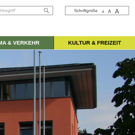
A
suchen
Schriftgröße
A
A
IMA & VERKEHR
KULTUR & FREIZEIT