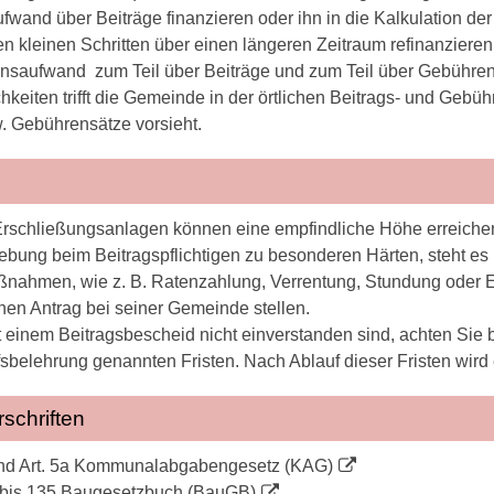
ufwand über Beiträge finanzieren oder ihn in die Kalkulation d
len kleinen Schritten über einen längeren Zeitraum refinanziere
ionsaufwand zum Teil über Beiträge und zum Teil über Gebühren
hkeiten trifft die Gemeinde in der örtlichen Beitrags- und Gebü
w. Gebührensätze vorsieht.
 Erschließungsanlagen können eine empfindliche Höhe erreiche
hebung beim Beitragspflichtigen zu besonderen Härten, steht 
ßnahmen, wie z. B. Ratenzahlung, Verrentung, Stundung oder Erl
nen Antrag bei seiner Gemeinde stellen.
einem Beitragsbescheid nicht einverstanden sind, achten Sie bit
sbelehrung genannten Fristen. Nach Ablauf dieser Fristen wird 
schriften
 und Art. 5a Kommunalabgabengesetz (KAG)
 bis 135 Baugesetzbuch (BauGB)