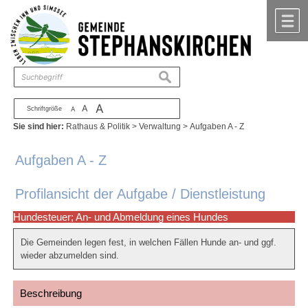
Zum Inhalt
,
zur Navigation
oder
zur Startseite
springen.
chließen
M
suchen
A
A
Schriftgröße
A
Sie sind hier:
Rathaus & Politik
>
Verwaltung
>
Aufgaben A - Z
Aufgaben A - Z
Profilansicht der Aufgabe / Dienstleistung
Hundesteuer; An- und Abmeldung eines Hundes
Die Gemeinden legen fest, in welchen Fällen Hunde an- und ggf.
wieder abzumelden sind.
Beschreibung