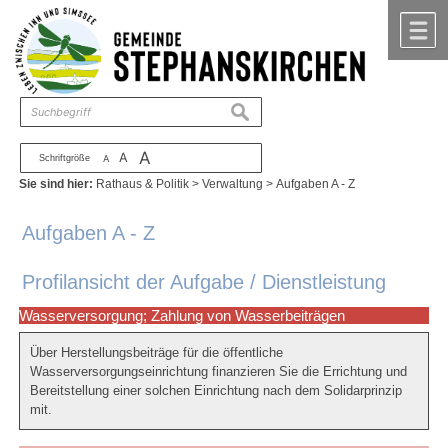
Zum Inhalt
,
zur Navigation
oder
zur Startseite
springen.
chließen
M
suchen
A
A
Schriftgröße
A
Sie sind hier:
Rathaus & Politik
>
Verwaltung
>
Aufgaben A - Z
Aufgaben A - Z
Profilansicht der Aufgabe / Dienstleistung
Wasserversorgung; Zahlung von Wasserbeiträgen
Über Herstellungsbeiträge für die öffentliche
Wasserversorgungseinrichtung finanzieren Sie die Errichtung und
Bereitstellung einer solchen Einrichtung nach dem Solidarprinzip
mit.