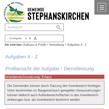
Zum Inhalt
,
zur Navigation
oder
zur Startseite
springen.
chließen
M
suchen
A
A
Schriftgröße
A
Sie sind hier:
Rathaus & Politik
>
Verwaltung
>
Aufgaben A - Z
Aufgaben A - Z
Profilansicht der Aufgabe / Dienstleistung
Innenbereichssatzung; Erlass
Die Gemeinden können durch Satzung den Innenbereich festlegen.
Unter bestimmten im Baugesetzbuch geregelten Voraussetzungen
können dadurch auch Außenbereichsflächen in den Innenbereich
einbezogen bzw. als Innenbereich bestimmt werden.