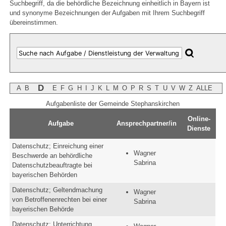
Suchbegriff, da die behördliche Bezeichnung einheitlich in Bayern ist
und synonyme Bezeichnungen der Aufgaben mit Ihrem Suchbegriff
übereinstimmen.
D
A
B
E
F
G
H
I
J
K
L
M
O
P
R
S
T
U
V
W
Z
ALLE
Aufgabenliste der Gemeinde Stephanskirchen
Online-
Aufgabe
Ansprechpartner/in
Dienste
Datenschutz; Einreichung einer
Wagner
Beschwerde an behördliche
Sabrina
Datenschutzbeauftragte bei
bayerischen Behörden
Datenschutz; Geltendmachung
Wagner
von Betroffenenrechten bei einer
Sabrina
bayerischen Behörde
Datenschutz; Unterrichtung,