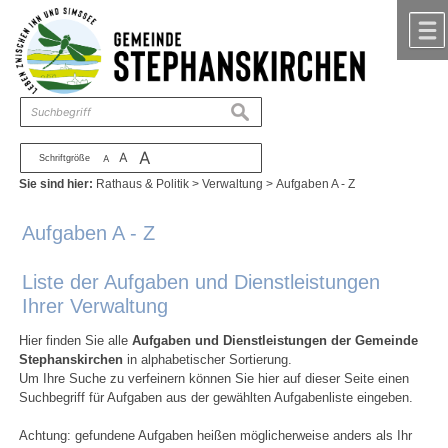
Zum Inhalt
,
zur Navigation
oder
zur Startseite
springen.
chließen
suchen
A
A
Schriftgröße
A
Sie sind hier:
Rathaus & Politik
>
Verwaltung
>
Aufgaben A - Z
Aufgaben A - Z
Liste der Aufgaben und Dienstleistungen
Ihrer Verwaltung
Hier finden Sie alle
Aufgaben und Dienstleistungen der Gemeinde
Stephanskirchen
in alphabetischer Sortierung.
Um Ihre Suche zu verfeinern können Sie hier auf dieser Seite einen
Suchbegriff für Aufgaben aus der gewählten Aufgabenliste eingeben.
Achtung: gefundene Aufgaben heißen möglicherweise anders als Ihr