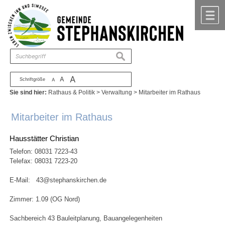
Zum Inhalt
,
zur Navigation
oder
zur Startseite
springen.
chließen
M
suchen
A
A
Schriftgröße
A
Sie sind hier:
Rathaus & Politik
>
Verwaltung
>
Mitarbeiter im Rathaus
Mitarbeiter im Rathaus
Hausstätter Christian
Telefon:
08031 7223-43
Telefax: 08031 7223-20
E-Mail:
43@stephanskirchen.de
Zimmer: 1.09 (OG Nord)
Sachbereich 43 Bauleitplanung, Bauangelegenheiten