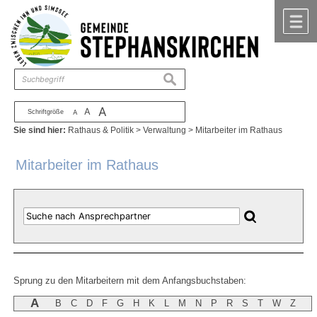
Zum Inhalt
,
zur Navigation
oder
zur Startseite
springen.
chließen
M
suchen
A
A
Schriftgröße
A
Sie sind hier:
Rathaus & Politik
>
Verwaltung
>
Mitarbeiter im Rathaus
Mitarbeiter im Rathaus
Sprung zu den Mitarbeitern mit dem Anfangsbuchstaben:
A
B
C
D
F
G
H
K
L
M
N
P
R
S
T
W
Z