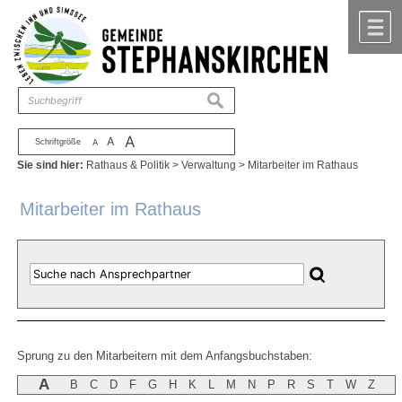
Zum Inhalt
,
zur Navigation
oder
zur Startseite
springen.
chließen
M
suchen
A
A
Schriftgröße
A
Sie sind hier:
Rathaus & Politik
>
Verwaltung
>
Mitarbeiter im Rathaus
Mitarbeiter im Rathaus
Sprung zu den Mitarbeitern mit dem Anfangsbuchstaben:
A
B
C
D
F
G
H
K
L
M
N
P
R
S
T
W
Z