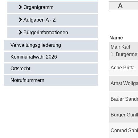
A
Organigramm
Aufgaben A - Z
Bürgerinformationen
Name
Verwaltungsgliederung
Mair Karl
1. Bürgermei
Kommunalwahl 2026
Ache Britta
Ortsrecht
Notrufnummern
Arnst Wolfg
Bauer Sand
Burger Günt
Conrad Sab