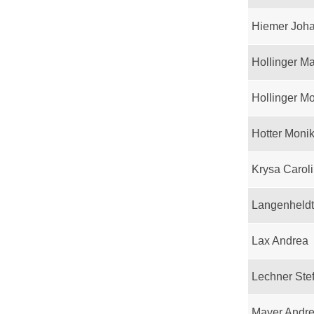
Hiemer Joh
Hollinger M
Hollinger M
Hotter Moni
Krysa Carol
Langenheld
Lax Andrea
Lechner Ste
Mayer Andr