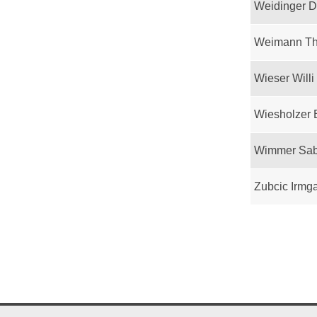
Weidinger D
Weimann T
Wieser Willi
Wiesholzer 
Wimmer Sab
Zubcic Irmg