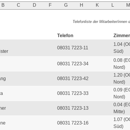
B
C
D
F
G
H
K
L
Telefonliste der Mitarbeiter/innen
Telefon
Zimmer
1.04 (O
08031 7223-11
ster
Süd)
0.08 (E
08031 7223-34
Nord)
1.20 (O
ang
08031 7223-42
Nord)
0.09 (E
ra
08031 7223-33
Nord)
0.04 (E
her
08031 7223-13
Mitte)
1.07 (O
ine
08031 7223-16
Süd)