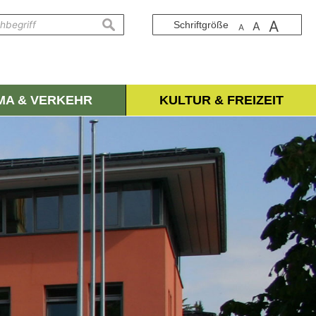
A
suchen
Schriftgröße
A
A
IMA & VERKEHR
KULTUR & FREIZEIT