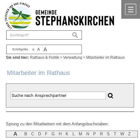
Zum Inhalt
,
zur Navigation
oder
zur Startseite
springen.
chließen
M
suchen
A
A
Schriftgröße
A
Sie sind hier:
Rathaus & Politik
>
Verwaltung
>
Mitarbeiter im Rathaus
Mitarbeiter im Rathaus
Sprung zu den Mitarbeitern mit dem Anfangsbuchstaben:
A
B
C
D
F
G
H
K
L
M
N
P
R
S
T
W
Z