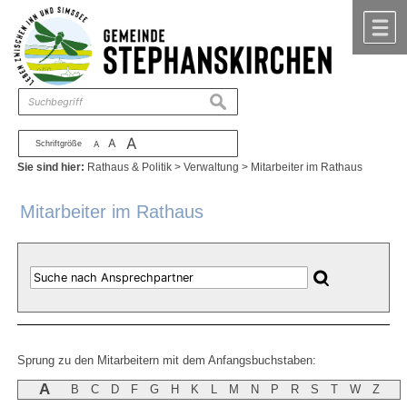
Zum Inhalt
,
zur Navigation
oder
zur Startseite
springen.
chließen
M
suchen
A
A
Schriftgröße
A
Sie sind hier:
Rathaus & Politik
>
Verwaltung
>
Mitarbeiter im Rathaus
Mitarbeiter im Rathaus
Sprung zu den Mitarbeitern mit dem Anfangsbuchstaben:
A
B
C
D
F
G
H
K
L
M
N
P
R
S
T
W
Z