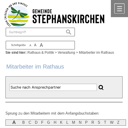
Zum Inhalt
,
zur Navigation
oder
zur Startseite
springen.
chließen
M
suchen
A
A
Schriftgröße
A
Sie sind hier:
Rathaus & Politik
>
Verwaltung
>
Mitarbeiter im Rathaus
Mitarbeiter im Rathaus
Sprung zu den Mitarbeitern mit dem Anfangsbuchstaben:
A
B
C
D
F
G
H
K
L
M
N
P
R
S
T
W
Z