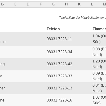
B
C
D
F
G
H
K
L
Telefonliste der Mitarbeiter/innen
Telefon
Zimmer
1.04 (O
08031 7223-11
ster
Süd)
0.08 (E
08031 7223-34
Nord)
1.20 (O
ang
08031 7223-42
Nord)
0.09 (E
ra
08031 7223-33
Nord)
0.04 (E
her
08031 7223-13
Mitte)
1.07 (O
ine
08031 7223-16
Süd)