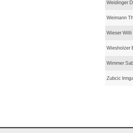
Weidinger D
Weimann T
Wieser Willi
Wiesholzer 
Wimmer Sab
Zubcic Irmg