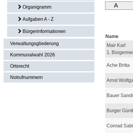
A
Organigramm
Aufgaben A - Z
Bürgerinformationen
Name
Verwaltungsgliederung
Mair Karl
1. Bürgermei
Kommunalwahl 2026
Ache Britta
Ortsrecht
Notrufnummern
Arnst Wolfg
Bauer Sand
Burger Günt
Conrad Sab