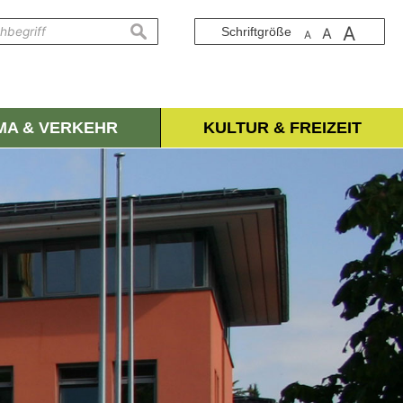
A
suchen
Schriftgröße
A
A
IMA & VERKEHR
KULTUR & FREIZEIT