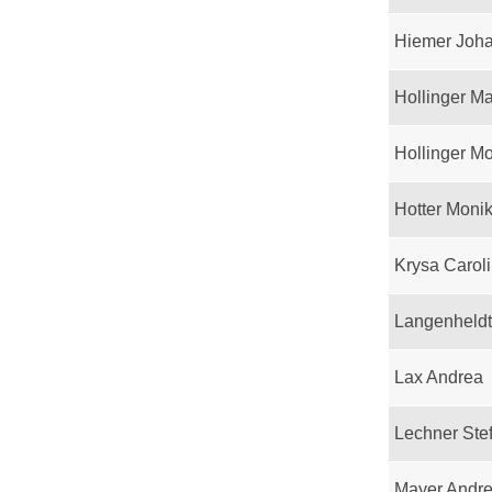
Hiemer Joh
Hollinger M
Hollinger M
Hotter Moni
Krysa Carol
Langenheld
Lax Andrea
Lechner Ste
Mayer Andr