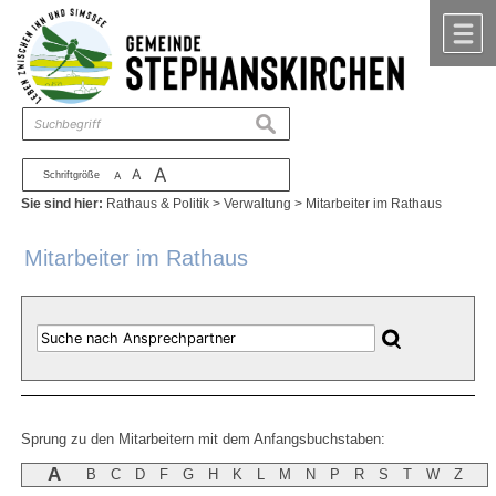
Zum Inhalt
,
zur Navigation
oder
zur Startseite
springen.
chließen
M
suchen
A
A
Schriftgröße
A
Sie sind hier:
Rathaus & Politik
>
Verwaltung
>
Mitarbeiter im Rathaus
Mitarbeiter im Rathaus
Sprung zu den Mitarbeitern mit dem Anfangsbuchstaben:
A
B
C
D
F
G
H
K
L
M
N
P
R
S
T
W
Z