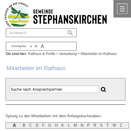
Zum Inhalt
,
zur Navigation
oder
zur Startseite
springen.
chließen
M
suchen
A
A
Schriftgröße
A
Sie sind hier:
Rathaus & Politik
>
Verwaltung
>
Mitarbeiter im Rathaus
Mitarbeiter im Rathaus
Sprung zu den Mitarbeitern mit dem Anfangsbuchstaben:
A
B
C
D
F
G
H
K
L
M
N
P
R
S
T
W
Z