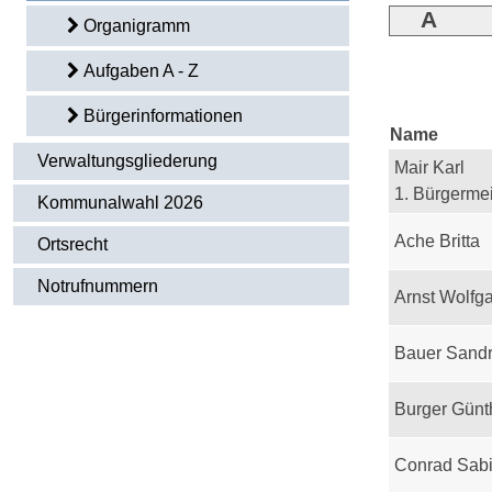
A
Organigramm
Aufgaben A - Z
Bürgerinformationen
Name
Verwaltungsgliederung
Mair Karl
1. Bürgermei
Kommunalwahl 2026
Ache Britta
Ortsrecht
Notrufnummern
Arnst Wolfg
Bauer Sand
Burger Günt
Conrad Sab