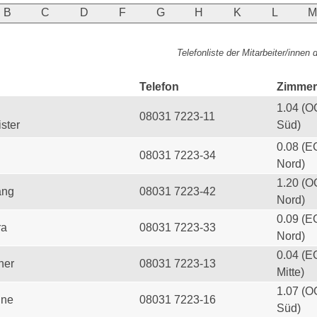
B
C
D
F
G
H
K
L
Telefonliste der Mitarbeiter/innen
Telefon
Zimmer
1.04 (O
08031 7223-11
ster
Süd)
0.08 (E
08031 7223-34
Nord)
1.20 (O
ang
08031 7223-42
Nord)
0.09 (E
ra
08031 7223-33
Nord)
0.04 (E
her
08031 7223-13
Mitte)
1.07 (O
ine
08031 7223-16
Süd)