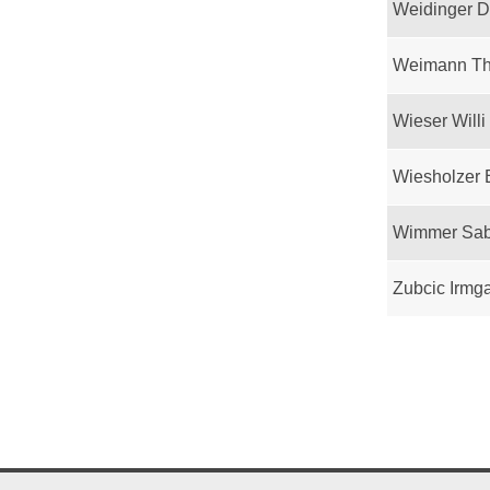
Weidinger D
Weimann T
Wieser Willi
Wiesholzer 
Wimmer Sab
Zubcic Irmg