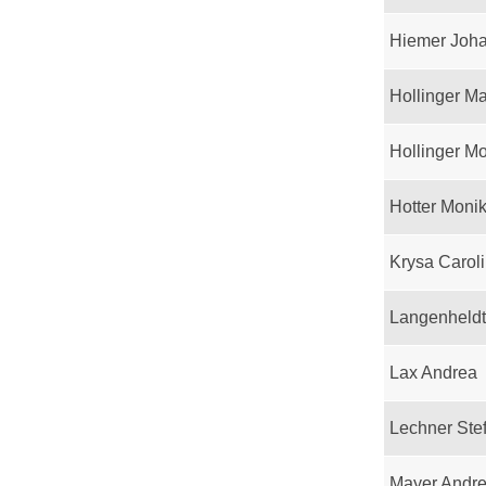
Hiemer Joh
Hollinger M
Hollinger M
Hotter Moni
Krysa Carol
Langenheld
Lax Andrea
Lechner Ste
Mayer Andr