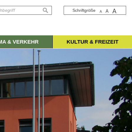
A
suchen
Schriftgröße
A
A
IMA & VERKEHR
KULTUR & FREIZEIT