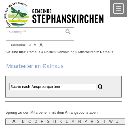
Zum Inhalt
,
zur Navigation
oder
zur Startseite
springen.
chließen
M
suchen
A
A
Schriftgröße
A
Sie sind hier:
Rathaus & Politik
>
Verwaltung
>
Mitarbeiter im Rathaus
Mitarbeiter im Rathaus
Sprung zu den Mitarbeitern mit dem Anfangsbuchstaben:
A
B
C
D
F
G
H
K
L
M
N
P
R
S
T
W
Z