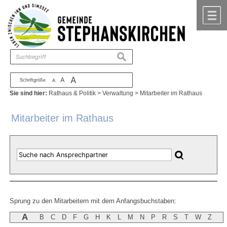
Zum Inhalt
,
zur Navigation
oder
zur Startseite
springen.
chließen
M
suchen
A
A
Schriftgröße
A
Sie sind hier:
Rathaus & Politik
>
Verwaltung
>
Mitarbeiter im Rathaus
Mitarbeiter im Rathaus
Sprung zu den Mitarbeitern mit dem Anfangsbuchstaben:
A
B
C
D
F
G
H
K
L
M
N
P
R
S
T
W
Z