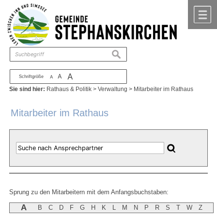
Zum Inhalt
,
zur Navigation
oder
zur Startseite
springen.
chließen
M
suchen
A
A
Schriftgröße
A
Sie sind hier:
Rathaus & Politik
>
Verwaltung
>
Mitarbeiter im Rathaus
Mitarbeiter im Rathaus
Sprung zu den Mitarbeitern mit dem Anfangsbuchstaben:
A
B
C
D
F
G
H
K
L
M
N
P
R
S
T
W
Z