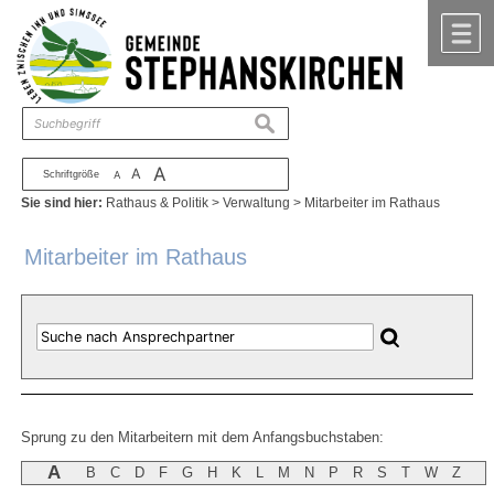
Zum Inhalt
,
zur Navigation
oder
zur Startseite
springen.
chließen
M
suchen
A
A
Schriftgröße
A
Sie sind hier:
Rathaus & Politik
>
Verwaltung
>
Mitarbeiter im Rathaus
Mitarbeiter im Rathaus
Sprung zu den Mitarbeitern mit dem Anfangsbuchstaben:
A
B
C
D
F
G
H
K
L
M
N
P
R
S
T
W
Z