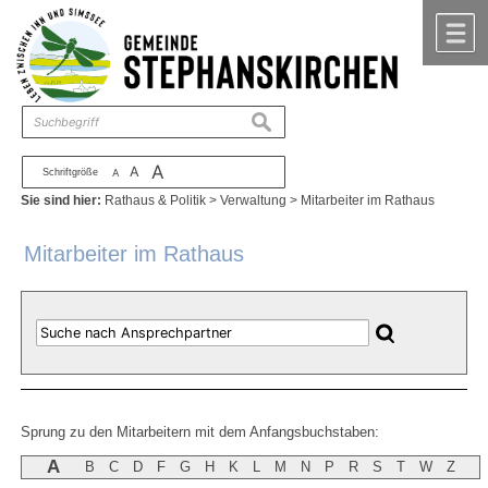
Zum Inhalt
,
zur Navigation
oder
zur Startseite
springen.
chließen
M
suchen
A
A
Schriftgröße
A
Sie sind hier:
Rathaus & Politik
>
Verwaltung
>
Mitarbeiter im Rathaus
Mitarbeiter im Rathaus
Sprung zu den Mitarbeitern mit dem Anfangsbuchstaben:
A
B
C
D
F
G
H
K
L
M
N
P
R
S
T
W
Z