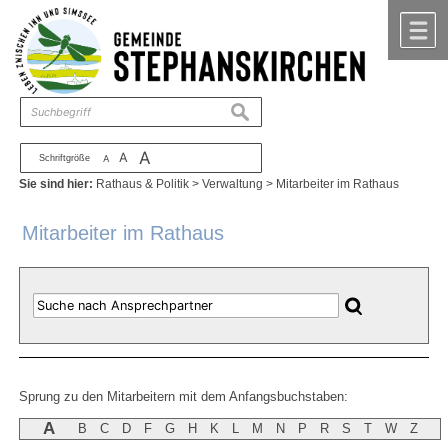
Zum Inhalt
,
zur Navigation
oder
zur Startseite
springen.
chließen
M
suchen
A
A
Schriftgröße
A
Sie sind hier:
Rathaus & Politik
>
Verwaltung
>
Mitarbeiter im Rathaus
Mitarbeiter im Rathaus
Sprung zu den Mitarbeitern mit dem Anfangsbuchstaben:
A
B
C
D
F
G
H
K
L
M
N
P
R
S
T
W
Z