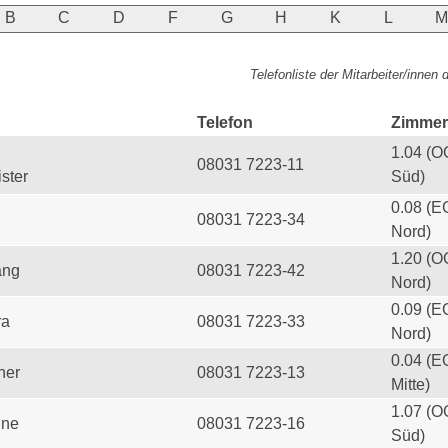
B
C
D
F
G
H
K
L
Telefonliste der Mitarbeiter/innen
Telefon
Zimmer
1.04 (O
08031 7223-11
ster
Süd)
0.08 (E
08031 7223-34
Nord)
1.20 (O
ang
08031 7223-42
Nord)
0.09 (E
ra
08031 7223-33
Nord)
0.04 (E
her
08031 7223-13
Mitte)
1.07 (O
ine
08031 7223-16
Süd)