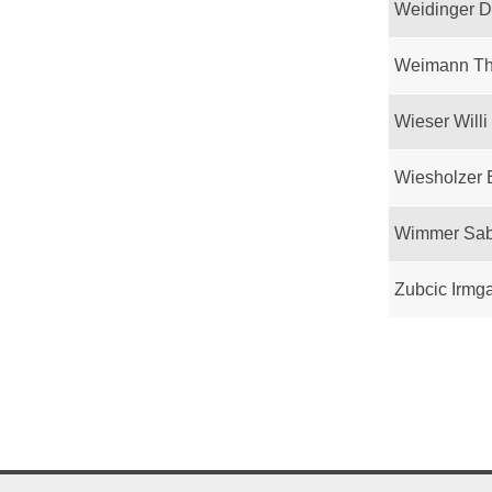
Weidinger D
Weimann T
Wieser Willi
Wiesholzer 
Wimmer Sab
Zubcic Irmg