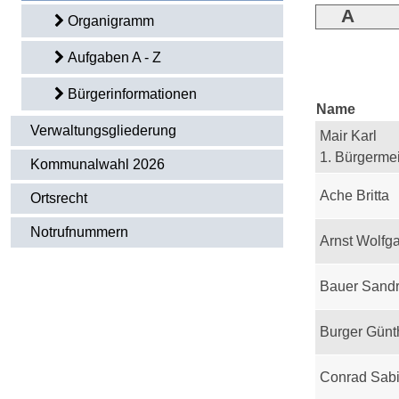
A
Organigramm
Aufgaben A - Z
Bürgerinformationen
Name
Verwaltungsgliederung
Mair Karl
1. Bürgermei
Kommunalwahl 2026
Ache Britta
Ortsrecht
Notrufnummern
Arnst Wolfg
Bauer Sand
Burger Günt
Conrad Sab