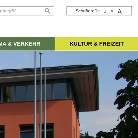
A
suchen
Schriftgröße
A
A
IMA & VERKEHR
KULTUR & FREIZEIT