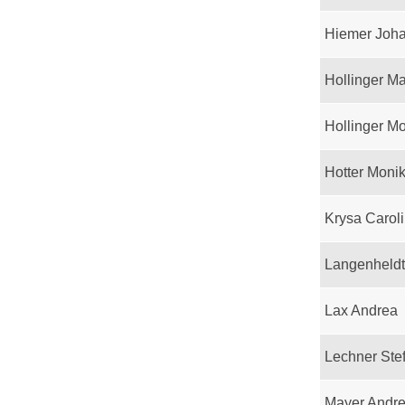
Hiemer Joh
Hollinger M
Hollinger M
Hotter Moni
Krysa Carol
Langenheld
Lax Andrea
Lechner Ste
Mayer Andr