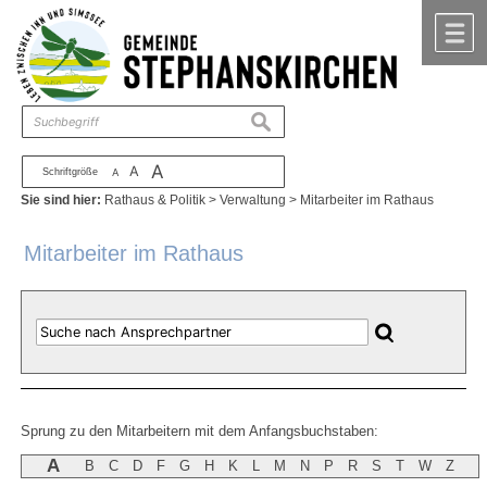
Zum Inhalt
,
zur Navigation
oder
zur Startseite
springen.
chließen
M
suchen
A
A
Schriftgröße
A
Sie sind hier:
Rathaus & Politik
>
Verwaltung
>
Mitarbeiter im Rathaus
Mitarbeiter im Rathaus
Sprung zu den Mitarbeitern mit dem Anfangsbuchstaben:
A
B
C
D
F
G
H
K
L
M
N
P
R
S
T
W
Z