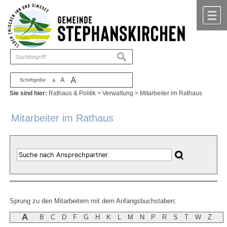
Zum Inhalt
,
zur Navigation
oder
zur Startseite
springen.
chließen
M
suchen
A
A
Schriftgröße
A
Sie sind hier:
Rathaus & Politik
>
Verwaltung
>
Mitarbeiter im Rathaus
Mitarbeiter im Rathaus
Sprung zu den Mitarbeitern mit dem Anfangsbuchstaben:
A
B
C
D
F
G
H
K
L
M
N
P
R
S
T
W
Z