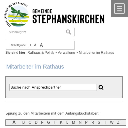
Zum Inhalt
,
zur Navigation
oder
zur Startseite
springen.
chließen
M
suchen
A
A
Schriftgröße
A
Sie sind hier:
Rathaus & Politik
>
Verwaltung
>
Mitarbeiter im Rathaus
Mitarbeiter im Rathaus
Sprung zu den Mitarbeitern mit dem Anfangsbuchstaben:
A
B
C
D
F
G
H
K
L
M
N
P
R
S
T
W
Z