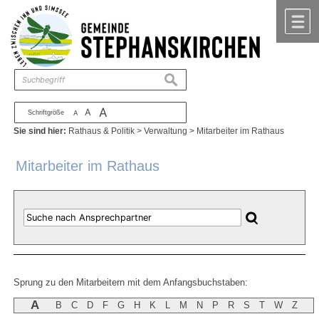
Zum Inhalt
,
zur Navigation
oder
zur Startseite
springen.
chließen
M
suchen
A
A
Schriftgröße
A
Sie sind hier:
Rathaus & Politik
>
Verwaltung
>
Mitarbeiter im Rathaus
Mitarbeiter im Rathaus
Sprung zu den Mitarbeitern mit dem Anfangsbuchstaben:
A
B
C
D
F
G
H
K
L
M
N
P
R
S
T
W
Z