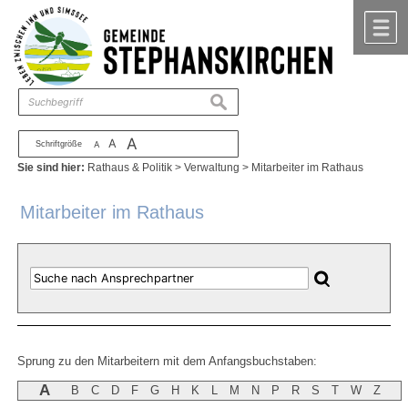
Zum Inhalt
,
zur Navigation
oder
zur Startseite
springen.
chließen
M
suchen
A
A
Schriftgröße
A
Sie sind hier:
Rathaus & Politik
>
Verwaltung
>
Mitarbeiter im Rathaus
Mitarbeiter im Rathaus
Sprung zu den Mitarbeitern mit dem Anfangsbuchstaben:
A
B
C
D
F
G
H
K
L
M
N
P
R
S
T
W
Z