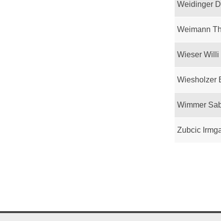
Weidinger D
Weimann T
Wieser Willi
Wiesholzer 
Wimmer Sab
Zubcic Irmg