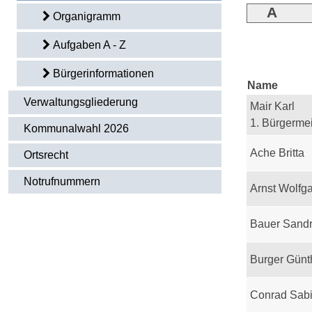
A
Organigramm
Aufgaben A - Z
Bürgerinformationen
Name
Verwaltungsgliederung
Mair Karl
1. Bürgermei
Kommunalwahl 2026
Ache Britta
Ortsrecht
Notrufnummern
Arnst Wolfg
Bauer Sand
Burger Günt
Conrad Sab