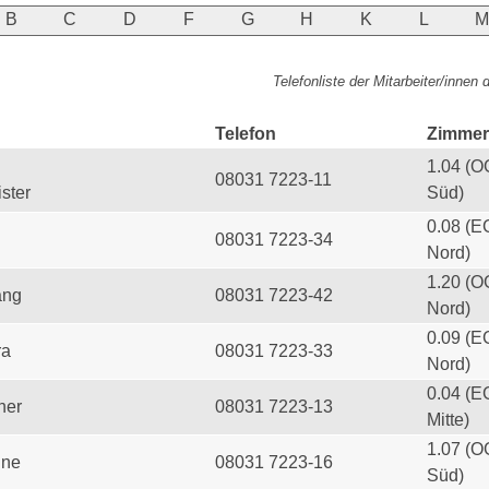
B
C
D
F
G
H
K
L
Telefonliste der Mitarbeiter/innen
Telefon
Zimmer
1.04 (O
08031 7223-11
ster
Süd)
0.08 (E
08031 7223-34
Nord)
1.20 (O
ang
08031 7223-42
Nord)
0.09 (E
ra
08031 7223-33
Nord)
0.04 (E
her
08031 7223-13
Mitte)
1.07 (O
ine
08031 7223-16
Süd)