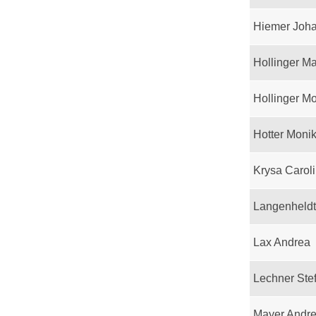
Hiemer Joh
Hollinger M
Hollinger M
Hotter Moni
Krysa Carol
Langenheld
Lax Andrea
Lechner Ste
Mayer Andr