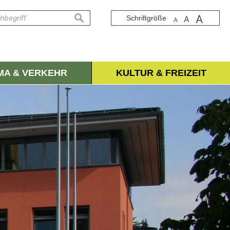
A
suchen
Schriftgröße
A
A
IMA & VERKEHR
KULTUR & FREIZEIT