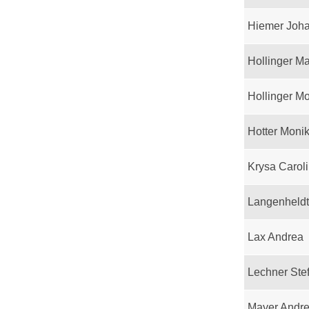
Hiemer Joh
Hollinger M
Hollinger M
Hotter Moni
Krysa Carol
Langenheld
Lax Andrea
Lechner Ste
Mayer Andr