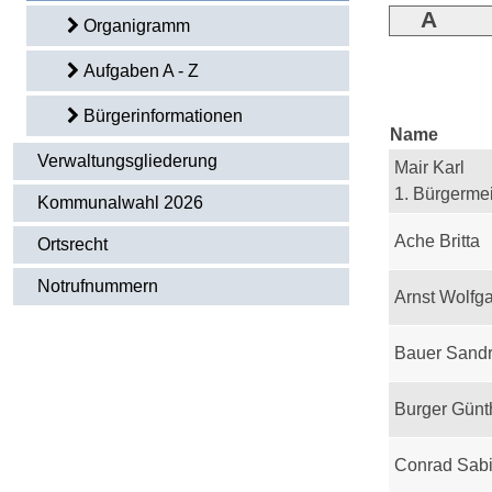
A
Organigramm
Aufgaben A - Z
Bürgerinformationen
Name
Verwaltungsgliederung
Mair Karl
1. Bürgermei
Kommunalwahl 2026
Ache Britta
Ortsrecht
Notrufnummern
Arnst Wolfg
Bauer Sand
Burger Günt
Conrad Sab