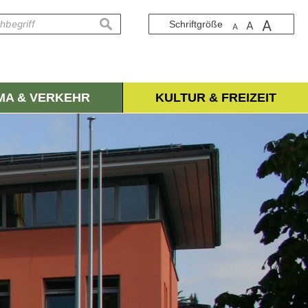
A
suchen
Schriftgröße
A
A
IMA & VERKEHR
KULTUR & FREIZEIT