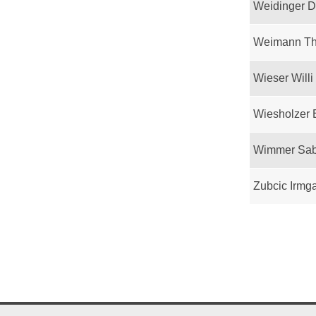
Weidinger D
Weimann T
Wieser Willi
Wiesholzer 
Wimmer Sab
Zubcic Irmg