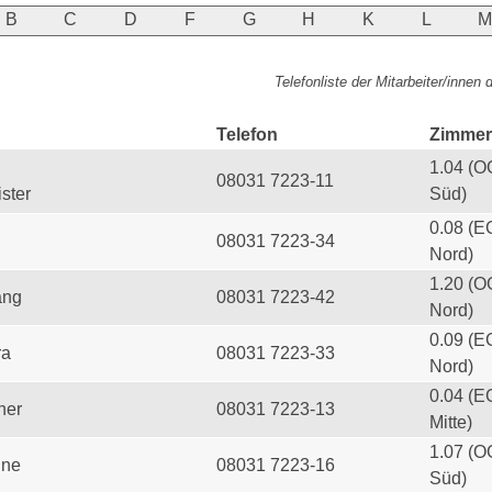
B
C
D
F
G
H
K
L
Telefonliste der Mitarbeiter/innen
Telefon
Zimmer
1.04 (O
08031 7223-11
ster
Süd)
0.08 (E
08031 7223-34
Nord)
1.20 (O
ang
08031 7223-42
Nord)
0.09 (E
ra
08031 7223-33
Nord)
0.04 (E
her
08031 7223-13
Mitte)
1.07 (O
ine
08031 7223-16
Süd)