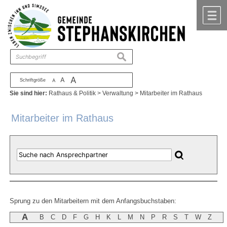
Zum Inhalt
,
zur Navigation
oder
zur Startseite
springen.
chließen
M
suchen
A
A
Schriftgröße
A
Sie sind hier:
Rathaus & Politik
>
Verwaltung
>
Mitarbeiter im Rathaus
Mitarbeiter im Rathaus
Sprung zu den Mitarbeitern mit dem Anfangsbuchstaben:
A
B
C
D
F
G
H
K
L
M
N
P
R
S
T
W
Z