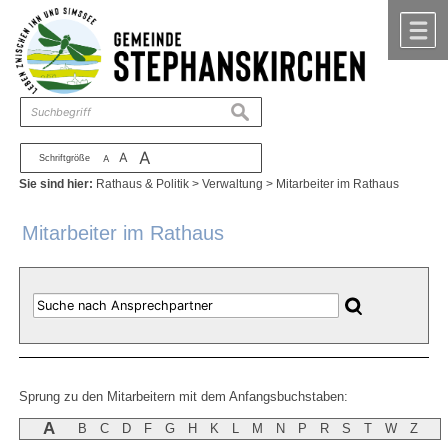
Zum Inhalt
,
zur Navigation
oder
zur Startseite
springen.
chließen
M
suchen
A
A
Schriftgröße
A
Sie sind hier:
Rathaus & Politik
>
Verwaltung
>
Mitarbeiter im Rathaus
Mitarbeiter im Rathaus
Sprung zu den Mitarbeitern mit dem Anfangsbuchstaben:
A
B
C
D
F
G
H
K
L
M
N
P
R
S
T
W
Z