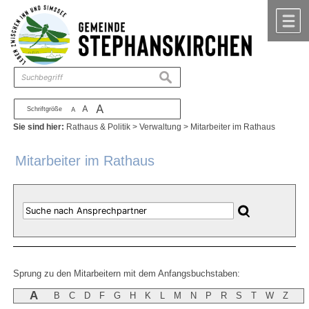
Zum Inhalt
,
zur Navigation
oder
zur Startseite
springen.
chließen
M
suchen
A
A
Schriftgröße
A
Sie sind hier:
Rathaus & Politik
>
Verwaltung
>
Mitarbeiter im Rathaus
Mitarbeiter im Rathaus
Sprung zu den Mitarbeitern mit dem Anfangsbuchstaben:
A
B
C
D
F
G
H
K
L
M
N
P
R
S
T
W
Z