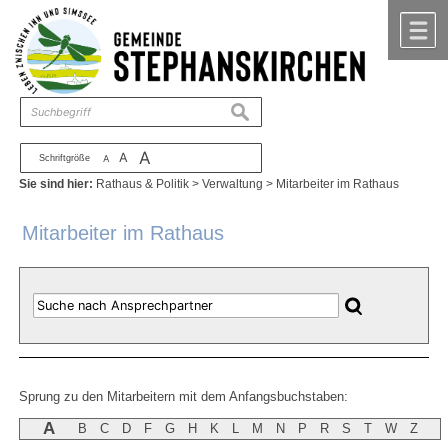
Zum Inhalt
,
zur Navigation
oder
zur Startseite
springen.
chließen
M
suchen
A
A
Schriftgröße
A
Sie sind hier:
Rathaus & Politik
>
Verwaltung
>
Mitarbeiter im Rathaus
Mitarbeiter im Rathaus
Sprung zu den Mitarbeitern mit dem Anfangsbuchstaben:
A
B
C
D
F
G
H
K
L
M
N
P
R
S
T
W
Z