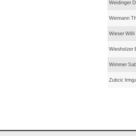
Weidinger D
Weimann T
Wieser Willi
Wiesholzer 
Wimmer Sab
Zubcic Irmg