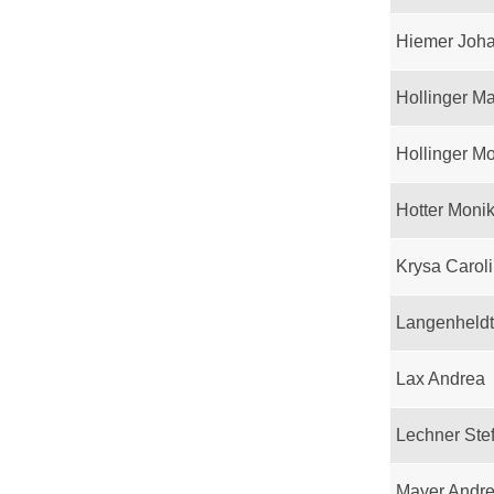
Hiemer Joh
Hollinger M
Hollinger M
Hotter Moni
Krysa Carol
Langenheld
Lax Andrea
Lechner Ste
Mayer Andr