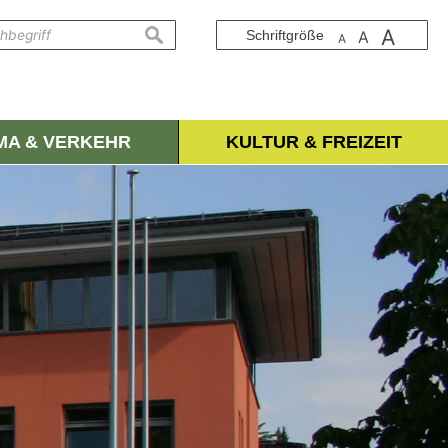
A
suchen
Schriftgröße
A
A
IMA & VERKEHR
KULTUR & FREIZEIT