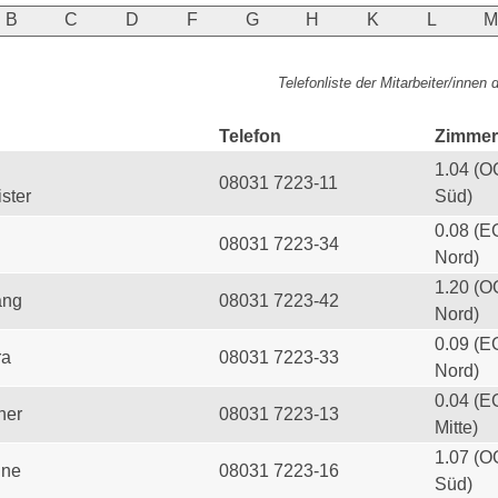
B
C
D
F
G
H
K
L
Telefonliste der Mitarbeiter/innen
Telefon
Zimmer
1.04 (O
08031 7223-11
ster
Süd)
0.08 (E
08031 7223-34
Nord)
1.20 (O
ang
08031 7223-42
Nord)
0.09 (E
ra
08031 7223-33
Nord)
0.04 (E
her
08031 7223-13
Mitte)
1.07 (O
ine
08031 7223-16
Süd)