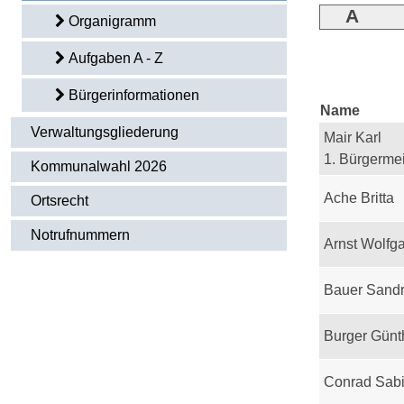
A
Organigramm
Aufgaben A - Z
Bürgerinformationen
Name
Verwaltungsgliederung
Mair Karl
1. Bürgermei
Kommunalwahl 2026
Ache Britta
Ortsrecht
Notrufnummern
Arnst Wolfg
Bauer Sand
Burger Günt
Conrad Sab