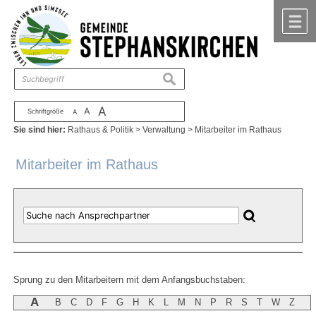
Zum Inhalt
,
zur Navigation
oder
zur Startseite
springen.
chließen
M
suchen
A
A
Schriftgröße
A
Sie sind hier:
Rathaus & Politik
>
Verwaltung
>
Mitarbeiter im Rathaus
Mitarbeiter im Rathaus
Sprung zu den Mitarbeitern mit dem Anfangsbuchstaben:
A
B
C
D
F
G
H
K
L
M
N
P
R
S
T
W
Z