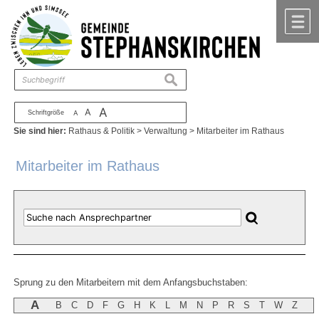
Zum Inhalt
,
zur Navigation
oder
zur Startseite
springen.
chließen
M
suchen
A
A
Schriftgröße
A
Sie sind hier:
Rathaus & Politik
>
Verwaltung
>
Mitarbeiter im Rathaus
Mitarbeiter im Rathaus
Sprung zu den Mitarbeitern mit dem Anfangsbuchstaben:
A
B
C
D
F
G
H
K
L
M
N
P
R
S
T
W
Z