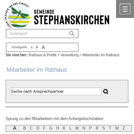
Zum Inhalt
,
zur Navigation
oder
zur Startseite
springen.
chließen
M
suchen
A
A
Schriftgröße
A
Sie sind hier:
Rathaus & Politik
>
Verwaltung
>
Mitarbeiter im Rathaus
Mitarbeiter im Rathaus
Sprung zu den Mitarbeitern mit dem Anfangsbuchstaben:
A
B
C
D
F
G
H
K
L
M
N
P
R
S
T
W
Z