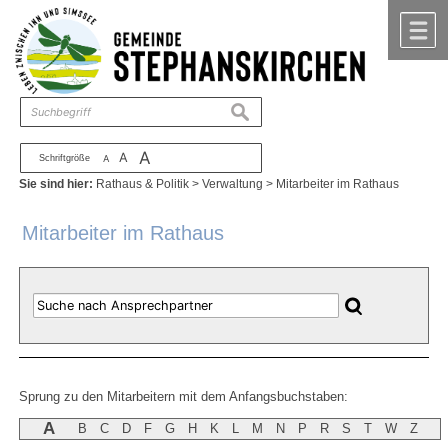
Zum Inhalt
,
zur Navigation
oder
zur Startseite
springen.
chließen
M
suchen
A
A
Schriftgröße
A
Sie sind hier:
Rathaus & Politik
>
Verwaltung
>
Mitarbeiter im Rathaus
Mitarbeiter im Rathaus
Sprung zu den Mitarbeitern mit dem Anfangsbuchstaben:
A
B
C
D
F
G
H
K
L
M
N
P
R
S
T
W
Z