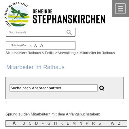
Zum Inhalt
,
zur Navigation
oder
zur Startseite
springen.
chließen
M
suchen
A
A
Schriftgröße
A
Sie sind hier:
Rathaus & Politik
>
Verwaltung
>
Mitarbeiter im Rathaus
Mitarbeiter im Rathaus
Sprung zu den Mitarbeitern mit dem Anfangsbuchstaben:
A
B
C
D
F
G
H
K
L
M
N
P
R
S
T
W
Z