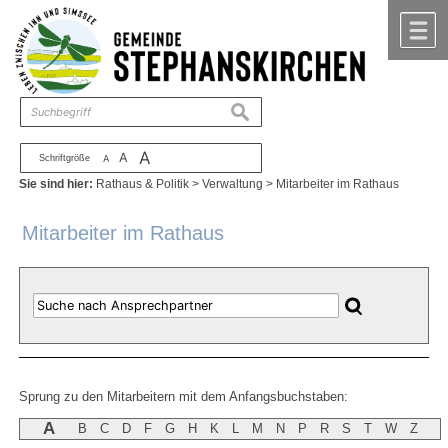
Zum Inhalt
,
zur Navigation
oder
zur Startseite
springen.
chließen
M
suchen
A
A
Schriftgröße
A
Sie sind hier:
Rathaus & Politik
>
Verwaltung
>
Mitarbeiter im Rathaus
Mitarbeiter im Rathaus
Sprung zu den Mitarbeitern mit dem Anfangsbuchstaben:
A
B
C
D
F
G
H
K
L
M
N
P
R
S
T
W
Z